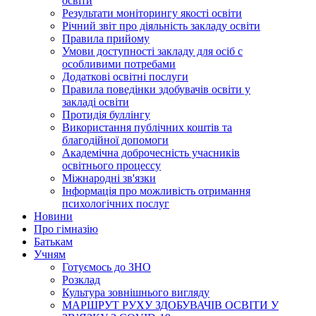
освіти
Результати моніторингу якості освіти
Річний звіт про діяльність закладу освіти
Правила прийому
Умови доступності закладу для осіб с
особливими потребами
Додаткові освітні послуги
Правила поведінки здобувачів освіти у
закладі освіти
Протидія буллінгу
Використання публічних коштів та
благодійної допомоги
Академічна доброчесність учасників
освітнього процессу
Міжнародні зв'язки
Інформація про можливість отримання
психологічних послуг
Новини
Про гімназію
Батькам
Учням
Готуємось до ЗНО
Розклад
Культура зовнішнього вигляду
МАРШРУТ РУХУ ЗДОБУВАЧІВ ОСВІТИ У