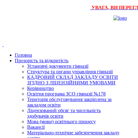
УВАГА, ВИ ПЕРЕГ
Головна
Прозорість та відкритість
Установчі документи гімназії
Структура та органи управління гімназії
КАДРОВИЙ СКЛАД ЗАКЛАДУ ОСВІТИ
ЗГІДНО З ЛІЦЕНЗІЙНИМИ УМОВАМИ
Керівництво
Освітня програма ЗСО гімназії №178
Територія обслуговування закріплена за
закладом освіти
Ліцензований обсяг та чисельність
здобувачів освіти
Мова (мови) освітнього процесу
Вакансії
Матеріально-технічне забезпечення закладу