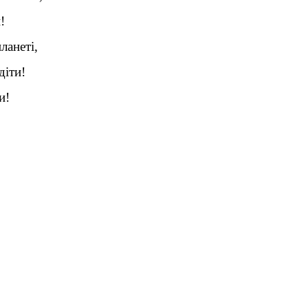
!
ланеті,
діти!
и!