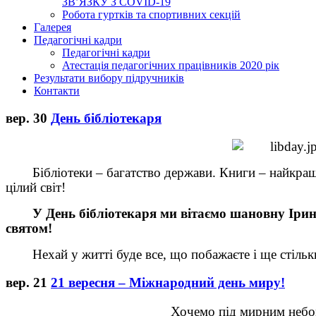
ЗВ’ЯЗКУ З COVID-19
Робота гуртків та спортивних секцій
Галерея
Педагогічні кадри
Педагогічні кадри
Атестація педагогічних працівників 2020 рік
Результати вибору підручників
Контакти
вер.
30
День бібліотекаря
Бібліотеки – багатство держави. Книги – найкращі
цілий світ!
У День бібліотекаря ми вітаємо шановну Ірин
святом!
Нехай у житті буде все, що побажаєте і ще стільк
вер.
21
21 вересня – Міжнародний день миру!
Хочемо під мирним небо