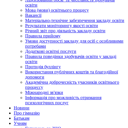
освіти
Мова (мови) освітнього процесу
Вакансії
Матеріально-технічне забезпечення закладу освіти
Результати моніторингу якості освіти
Річний звіт про діяльність закладу освіти
Правила прийому
Умови доступності закладу для осіб с особливими
потребами
Додаткові освітні послуги
Правила поведінки здобувачів освіти у закладі
освіти
Протидія буллінгу
Використання публічних коштів та благодійної
допомоги
Академічна доброчесність учасників освітнього
процессу
Міжнародні зв'язки
Інформація про можливість отримання
психологічних послуг
Новини
Про гімназію
Батькам
Учням