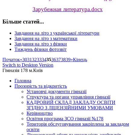
Зарубежная литература.docx
Більше статей...
Завдання на літо з української літератури
Завдання на літо з математики
Завдання на літо з фізики
Тиждень фізики фотозвіт
Початок
«
30
31
32
33
34
35
36
37
38
39
»
Кінець
Switch to Desktop Version
Гімназія 178 м.Київ
Головна
Прозорість та відкритість
Установчі документи гімназії
Структура та органи управління гімназії
КАДРОВИЙ СКЛАД ЗАКЛАДУ ОСВІТИ
ЗГІДНО З ЛІЦЕНЗІЙНИМИ УМОВАМИ
Керівництво
Освітня програма ЗСО гімназії №178
Територія обслуговування закріплена за закладом
освіти
Ліцензований обсяг та чисельність здобувачів