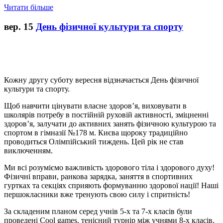
Читати більше
вер.
15
День фізичної культури та спорту
Кожну другу суботу вересня відзначається День фізичної
культури та спорту.
Щоб навчити цінувати власне здоров’я, виховувати в
школярів потребу в постійній руховій активності, зміцненні
здоров’я, залучати до активних занять фізичною культурою та
спортом в гімназії №178 м. Києва щороку традиційно
проводиться Олімпійський тиждень. Цей рік не став
виключенням.
Ми всі розуміємо важливість здорового тіла і здорового духу!
Фізичні вправи, ранкова зарядка, заняття в спортивних
гуртках та секціях сприяють формуванню здорової нації! Наші
першокласники вже тренують свою силу і спритність!
За складеним планом серед учнів 5-х та 7-х класів були
проведені Cool games, тенісний турнір між учнями 8-х класів,