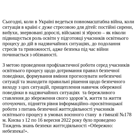
Сьогодні, коли в Україні ведеться повномасштабна війна, коли
ситуація в країні є дуже стресовою для дітей: постійні сирени,
вибухи, знервовані дорослі, військові зі зброєю – як ніколи
підвищується роль освіти у підготовці учасників освітнього
процесу до дій в надзвичайних ситуаціях, до подолання
стресів та тривожності, адже безпека під час війни
починається з обізнаності.
З метою проведення профілактичної роботи серед учасників
освітнього процесу щодо дотримання правил безпечної
поведінки, формування вміння прогнозувати небезпечні
ситуації та знаходити правильні рішення щодо безпечного
виходу з цих ситуацій, прищеплення навичок обережної
поведінки в надзвичайних ситуаціях та бережливого
ставлення до збереження свого здоров’я, життя та життя
оточуючих, підняття рівня інформаційно–просвітницької
роботи з питань безпечної життєдіяльності учасників
освітнього процесу в умовах воєнного стану в гімназії №178
м. Києва з 12 по 16 вересня 2022 року було проведено
Тиждень знань безпеки життєдіяльності «Обережно:
небезпека!».