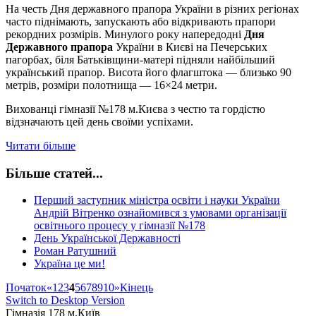
На честь Дня державного прапора України в різних регіонах
часто піднімають, запускають або відкривають прапори
рекордних розмірів. Минулого року напередодні
Дня
Державного прапора
України в Києві на Печерських
пагорбах, біля Батьківщини-матері підняли найбільший
український прапор. Висота його флагштока — близько 90
метрів, розміри полотнища — 16×24 метри.
Вихованці гімназії №178 м.Києва з честю та гордістю
відзначають цей день своїми успіхами.
Читати більше
Більше статей...
Перший заступник міністра освіти і науки України
Андрій Вітренко ознайомився з умовами організації
освітнього процесу у гімназії №178
День Української Державності
Роман Ратушний
Україна це ми!
Початок
«
1
2
3
4
5
6
7
8
9
10
»
Кінець
Switch to Desktop Version
Гімназія 178 м.Київ