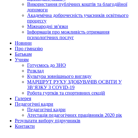
Використання публічних коштів та благодійної
допомоги
Академічна доброчесність учасників освітнього
процессу
Міжнародні зв'язки
Інформація про можливість отримання
психологічних послуг
Новини
Про гімназію
Батькам
Учням
Готуємось до ЗНО
Розклад
Культура зовнішнього вигляду
МАРШРУТ РУХУ ЗДОБУВАЧІВ ОСВІТИ У
ЗВ’ЯЗКУ З COVID-19
Робота гуртків та спортивних секцій
Галерея
Педагогічні кадри
Педагогічні кадри
Атестація педагогічних працівників 2020 рік
Результати вибору підручників
Контакти