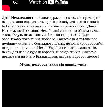
День Незалежності
- велике державне свято, яке громадяни
нашої країни відзначають щорічно.Здобувачі освіти гімназії
№178 м.Києва вітають усіх зі всенародним святом - Днем
Незалежності України! Нехай ваші справи і особиста думка
також будуть незалежними. І тільки серце нехай буде
обов'язково полоненим любов'ю. Бажаємо вам тотального
поліпшення життя, безмежного щастя, непохитного здоров'я і
щоденних посмішок. Нехай Україна не знає важких часів,
нехай для нас не буде ні ворогів, ні заздрісників. Бажаємо
працювати на благо Батьківщини, дарувати добро і любов!
Мульт-поздоровлення від наших учнів: