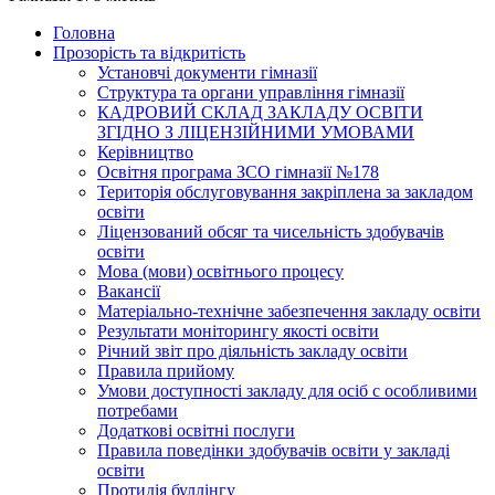
Головна
Прозорість та відкритість
Установчі документи гімназії
Структура та органи управління гімназії
КАДРОВИЙ СКЛАД ЗАКЛАДУ ОСВІТИ
ЗГІДНО З ЛІЦЕНЗІЙНИМИ УМОВАМИ
Керівництво
Освітня програма ЗСО гімназії №178
Територія обслуговування закріплена за закладом
освіти
Ліцензований обсяг та чисельність здобувачів
освіти
Мова (мови) освітнього процесу
Вакансії
Матеріально-технічне забезпечення закладу освіти
Результати моніторингу якості освіти
Річний звіт про діяльність закладу освіти
Правила прийому
Умови доступності закладу для осіб с особливими
потребами
Додаткові освітні послуги
Правила поведінки здобувачів освіти у закладі
освіти
Протидія буллінгу