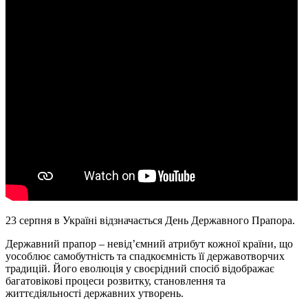
23 серпня в Україні відзначається День Державного Прапора.
Державний прапор – невід’ємний атрибут кожної країни, що
уособлює самобутність та спадкоємність її державотворчих
традицій. Його еволюція у своєрідний спосіб відображає
багатовікові процеси розвитку, становлення та
життєдіяльності державних утворень.