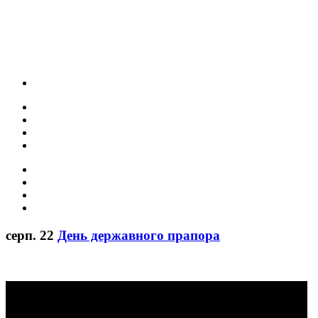
серп.
22
День державного прапора