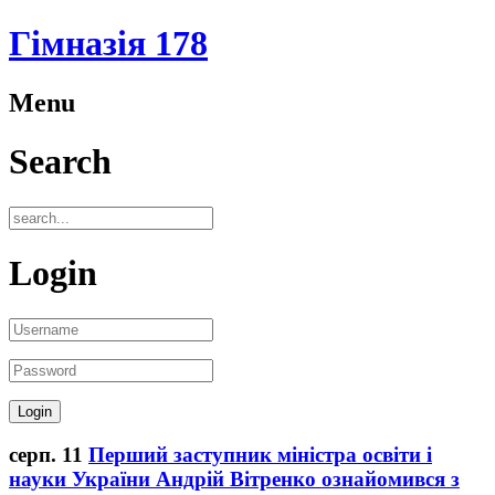
Гімназія 178
Menu
Search
Login
серп.
11
Перший заступник міністра освіти і
науки України Андрій Вітренко ознайомився з