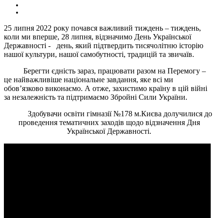
25 липня 2022 року почався важливий тиждень – тиждень,
коли ми вперше, 28 липня, відзначимо День Української
Державності - день, який підтвердить тисячолітню історію
нашої культури, нашої самобутності, традицій та звичаїв.
Берегти єдність зараз, працювати разом на Перемогу –
це найважливіше національне завдання, яке всі ми
обов’язково виконаємо. А отже, захистимо країну в цій війні
за незалежність та підтримаємо Збройні Сили України.
Здобувачи освіти гімназії №178 м.Києва долучилися до
проведення тематичних заходів щодо відзначення Дня
Української Державності.